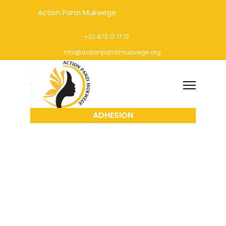
Action Panzi Mukwege
+32 473 17 17 12
info@actionpanzimukwege.org
ADHESION